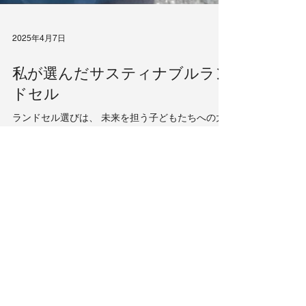
2025年4月7日
私が選んだサスティナブルラン
ドセル
ランドセル選びは、 未来を担う子どもたちへの大
切な贈り物です。 そのランドセルが環境への配慮
を兼ね備えているとしたら、親としても子どもた
ちに誇りを持って背負わせられるのではないでし
ょうか。 我が家の娘も無事小学校生活がスター
ト！...