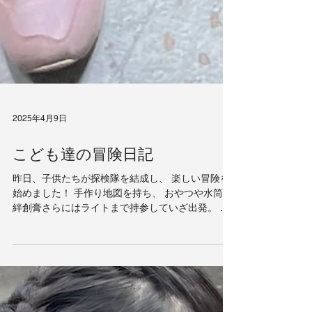
2025年4月9日
こども達の冒険日記
昨日、子供たちが探検隊を結成し、 楽しい冒険を
始めました！ 手作り地図を持ち、 おやつや水筒、
絆創膏さらにはライトまで持参していざ出発。 最
初に向かったのは、我が家の庭周辺。 以前は通り
過ぎるだけでしたが、 今日こそじっくり探検する
そうで、...