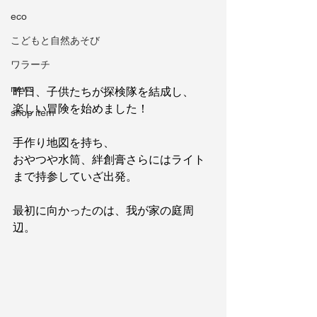
eco
こどもと自然あそび
ワラーチ
news
昨日、子供たちが探検隊を結成し、
楽しい冒険を始めました！
shop item
手作り地図を持ち、
おやつや水筒、絆創膏さらにはライト
まで持参していざ出発。
最初に向かったのは、我が家の庭周
辺。