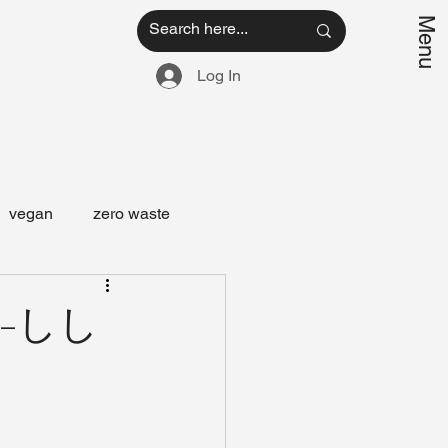
Menu
Log In
vegan
zero waste
-しし