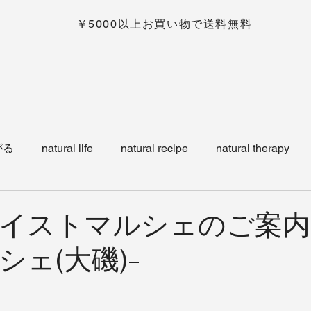
￥5000以上お買い物で送料無料
がる
natural life
natural recipe
natural therapy
ワラーチ
news
shop item
イストマルシェのご案内
シェ(大磯)-