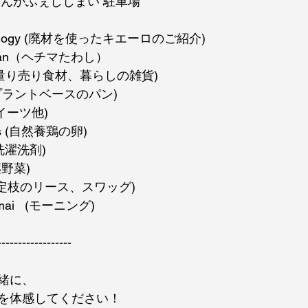
めんかふぇししまい 駐車場
.ecology (廃材を使ったキエーロのご紹介)
haran（ヘチマたわし）
hop(量り売り食材、暮らしの雑貨)
ve (プラントベースのパン)
(スイーツ他)
ions (自然養鶏の卵)
 (洗濯洗剤)
野菜)
 (剪定枝のリース、スワッグ)
imai   (モーニング)
------------------
緒に、
を体感してください！