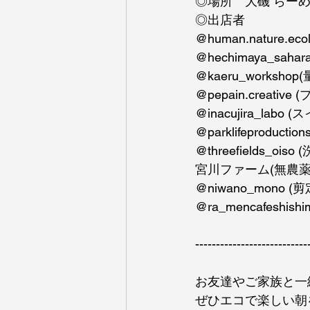
◎場所　大磯 らー
◎出店者 
@human.nature
@hechimaya_sa
@kaeru_works
@pepain.creati
@inacujira_labo 
@parklifeproduct
@threefields_oiso
宮川ファーム(無農薬
@niwano_mono
@ra_mencafeshish
---------------------------
お友達やご家族と一
ぜひエコで楽しい朝