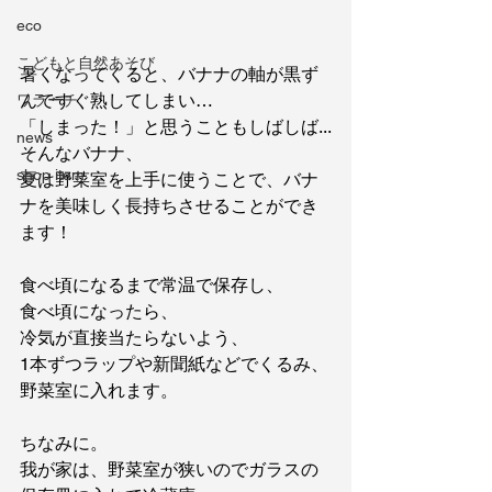
eco
こどもと自然あそび
暑くなってくると、バナナの軸が黒ず
んですぐ熟してしまい…
ワラーチ
「しまった！」と思うこともしばしば...
news
そんなバナナ、
shop item
夏は野菜室を上手に使うことで、バナ
ナを美味しく長持ちさせることができ
ます！
食べ頃になるまで常温で保存し、
食べ頃になったら、
冷気が直接当たらないよう、
1本ずつラップや新聞紙などでくるみ、
野菜室に入れます。
ちなみに。
我が家は、野菜室が狭いのでガラスの