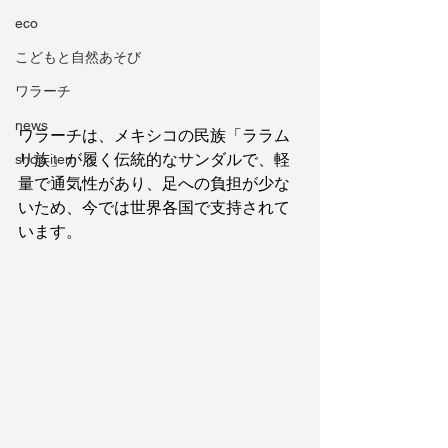
eco
こどもと自然あそび
ワラーチ
news
ワラーチは、メキシコの民族「ララム
リ族」が履く伝統的なサンダルで、軽
shop item
量で通気性があり、足への負担が少な
いため、今では世界各国で支持されて
います。