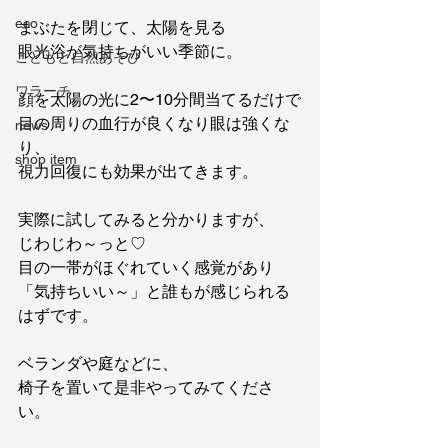
eco
まぶたを閉じて、太陽を見る
眼光浴が気持ちがいい季節に。
こどもと自然あそび
ワラーチ
顔を太陽の光に2〜10分間当てるだけで
目の周りの血行が良くなり眼は強くな
news
り、
shop item
視力回復にも効果が出てきます。
実際に試してみると分かりますが、
じわじわ～っと♡
目の一帯がほぐれていく感覚があり
「気持ちいい～」と誰もが感じられる
はずです。
ベランダや庭などに、
椅子を置いて是非やってみてくださ
い。