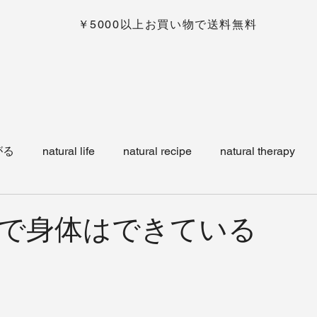
￥5000以上お買い物で送料無料
がる
natural life
natural recipe
natural therapy
ワラーチ
news
shop item
で身体はできている