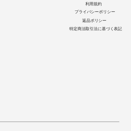
​利用規約
​プライバシーポリシー
​返品ポリシー
​特定商法取引法に基づく表記
葉から作られたオーガニ
ソープケース