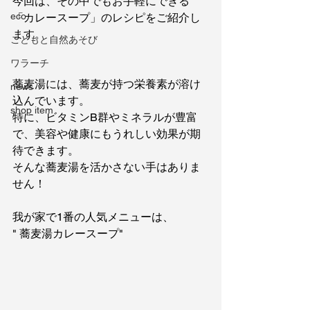
今回は、その中でもお手軽にできる
eco
「カレースープ」のレシピをご紹介し
ます。
こどもと自然あそび
ワラーチ
蕎麦湯には、蕎麦が持つ栄養素が溶け
news
込んでいます。
shop item
特に、ビタミンB群やミネラルが豊富
で、美容や健康にもうれしい効果が期
待できます。
そんな蕎麦湯を活かさない手はありま
せん！
我が家で1番の人気メニューは、
" 蕎麦湯カレースープ"