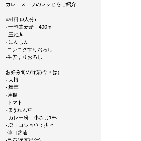
カレースープのレシピをご紹介
#材料
 (2人分)
- 十割蕎麦湯　400ml
- 玉ねぎ
- にんじん
-ニンニクすりおろし
-生姜すりおろし
お好み旬の野菜(今回は)
- 大根
- 舞茸
-蓮根
-トマト
-ほうれん草
- カレー粉　小さじ1杯
- 塩・コショウ：少々
-薄口醤油
-昆布(昆布出汁)