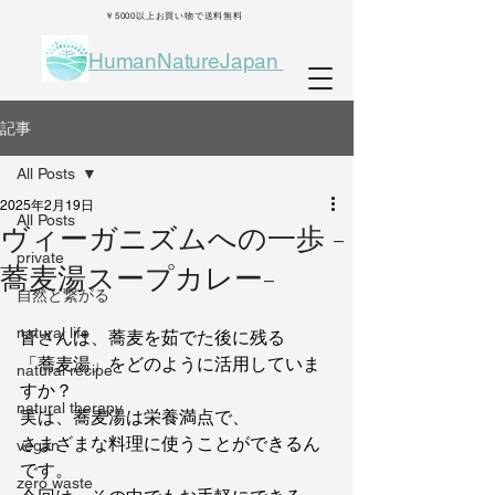
￥5000以上お買い物で送料無料
HumanNatureJapan
記事
All Posts
2025年2月19日
All Posts
ヴィーガニズムへの一歩 -
private
蕎麦湯スープカレー-
自然と繋がる
natural life
皆さんは、蕎麦を茹でた後に残る
「蕎麦湯」をどのように活用していま
natural recipe
すか？
natural therapy
実は、蕎麦湯は栄養満点で、
さまざまな料理に使うことができるん
vegan
です。
zero waste