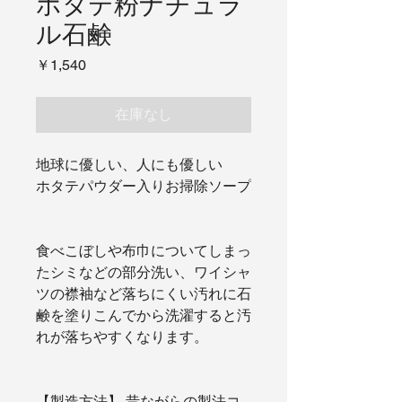
ホタテ粉ナチュラ
ル石鹸
価
￥1,540
格
在庫なし
地球に優しい、人にも優しい
ホタテパウダー入りお掃除ソープ
食べこぼしや布巾についてしまっ
たシミなどの部分洗い、ワイシャ
ツの襟袖など落ちにくい汚れに石
鹸を塗りこんでから洗濯すると汚
れが落ちやすくなります。
【製造方法】 昔ながらの製法コ