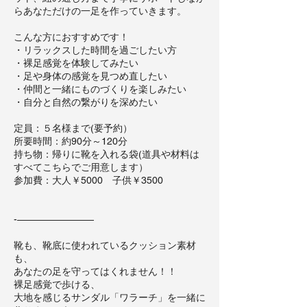
らあなただけの一足を作っていきます。
こんな方におすすめです！
・リラックスした時間を過ごしたい方
・裸足感覚を体験してみたい
・足や身体の感覚を見つめ直したい
・仲間と一緒にものづくりを楽しみたい
・自分と自然の繋がりを深めたい
定員：５名様まで(要予約）
所要時間：約90分～120分
持ち物：帰りに靴を入れる袋(道具や材料は
すべてこちらでご用意します）
参加費：大人￥5000 子供￥3500
-————————
靴も、靴底に使われているクッション素材
も、
あなたの足を守ってはくれません！！
裸足感覚で歩ける、
大地を感じるサンダル「ワラーチ」を一緒に