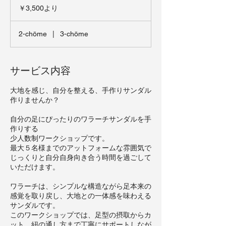
円
￥3,500より
よ
り
2-chōme
|
3-chōme
サービス内容
大地を感じ、自分を整える、手作りサンダル
作りませんか？
自分の足にぴったりのワラーチサンダルを手
作りする
少人数制ワークショップです。
最大５名様までのアットフォームな雰囲気で
じっくりと自分自身向き合う時間を過ごして
いただけます。
ワラーチは、シンプルな構造ながら足本来の
感覚を取り戻し、大地との一体感を味わえる
サンダルです。
このワークショップでは、足型の摂取からカ
ット、紐の通し方まで丁寧にサポートしなが