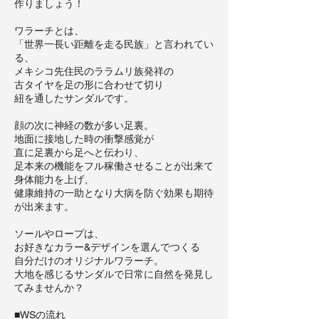
作りましょう！
ワラーチとは、
「世界一長い距離を走る民族」と言われてい
る、
メキシコ先住民のララムリ族発祥の
古タイヤを足の形に合わせて切り
紐を通したサンダルです。
顔の次に神経の数が多い足裏。
地面に接地した時の衝撃感覚が
直に足裏から足へと伝わり、
足本来の機能をフル稼働させることが出来て
身体能力を上げ、
健康維持の一助となり大病を防ぐ効果も期待
が出来ます。
ソールやロープは、
お好きなカラー&デザインを選んでつくる
自分だけのオリジナルワラーチ。
大地を感じるサンダルで日常に自然を発見し
てみませんか？
■WSの流れ