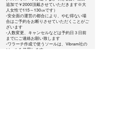
追加で￥2000頂戴させていただきます※大
人女性で115～130㎝です）
-安全面の運営の都合により、やむ得ない場
合はご予約をお断りさせていただくことがご
ざいます
-人数変更、キャンセルなどは予約日３日前
までにご連絡お願い致します
-ワラーチ作成で使うソールは、Vibram社の
ソールを使用します
-順を追っての作業となります。
多少作業説明でお待たせすることがあるかも
しれませんご理解ご協力お願い致します。
-会場が、横浜市地下鉄関内駅より徒歩3分に
なります。ご希望の場所・日程・イベント依
頼などは別ページ【プライベートワラーチワ
ークショップ】でのご予約をお願いしており
ます。
お客様にはご不便お掛けすることもあると存
じてますが、
何卒ご理解とご協力をお願い致します。
＝＝＝＝＝＝＝＝＝＝＝＝＝＝＝＝＝＝