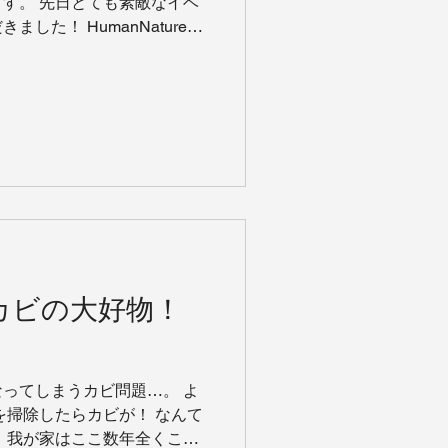
す。 先日とても素敵なイベ
した！ HumanNatureか
して地球に優しいヴィーガン
カビの大好物！
ってしまうカビ問題…。 よ
を掃除したらカビが！ なんて
。我が家はここ数年全くこの