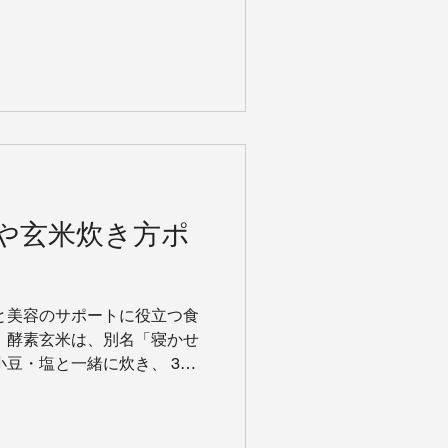
実は昔は、服についた油や汗
きの洗剤や柔軟剤を使ってい
や玄米炊き方ポ
と美容のサポートに役立つ食
 酵素玄米は、別名「寝かせ
小豆・塩と一緒に炊き、 3日
ことをいいます。 保温状態
い炊きあがりの玄米とは違