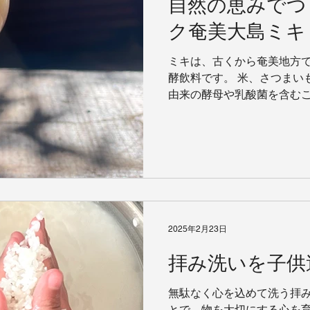
自然の恵みでつ
ク奄美大島ミキ
ミキは、古くから奄美地方
酵飲料です。 米、さつまい
由来の酵母や乳酸菌を含むこ
果をもたらすとされています
物」と呼ばれることもあり、 
2025年2月23日
拝み洗いを子供
無駄なく心を込めて洗う拝み
とで、物を大切にする心を育