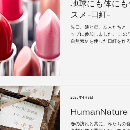
地球にも体にも
スメ-口紅-
先日、娘と母、友人たちと
ップに参加しました。 この
自然素材を使った口紅を作る
て作ることで、愛着が湧くこ
ップでは、以下のような自然
2025年4月8日
HumanNature
春の訪れと共に、私たちの