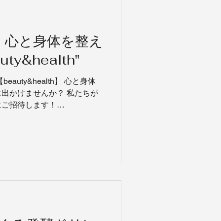
o.】心と身体を整え
y&health"
auty&health】 心と身体
出かけませんか？ 私たちが
にご招待します！
16:00 @横浜市内(※詳しい詳細は参
...