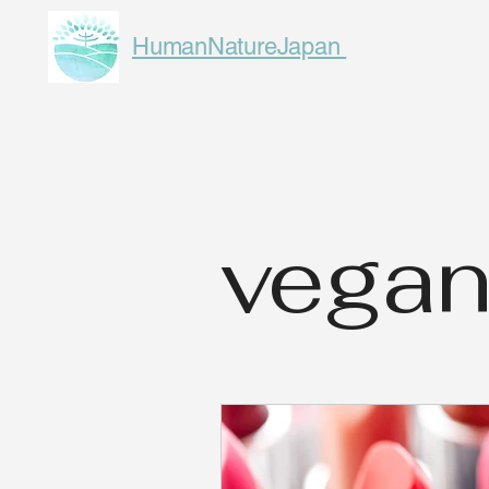
HumanNatureJapan
vega