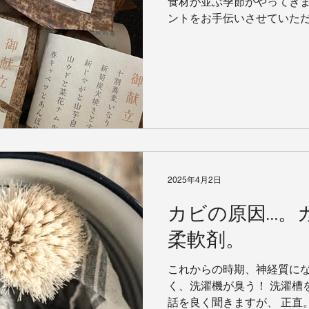
食材が並ぶ季節がやってきま
ントをお手伝いさせていただきま
らは、 カラダとココロ、そ
弁当をご用意。...
2025年4月2日
カビの原因…。
柔軟剤。
これからの時期、神経質にな
く、洗濯機が臭う！ 洗濯槽
話を良く聞きますが、 正直