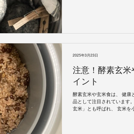
問題に困っておりません。 
の臭いを消したくて香りつ
ました…。...
2025年3月23日
注意！酵素玄米
イント
酵素玄米や玄米食は、 健康
品として注目されています。
玄米」とも呼ばれ、 玄米を
以上保温・熟成させた玄米の
で熟成させることで、 茶色
い、...