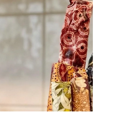
落ち葉から作られた化学物質や添加物は使用しな
い100%天然の生分解性および堆肥化可能な持続可
能な資源で出来た環境にやさしいソープケースで
す！ 熱帯雨林気候地域に豊富にあるアレカヤシの
木。 毎年10〜15枚の葉が木から自然に落ちるこれ
らのリーフシースを乾燥させ水に浸し砂を除去...